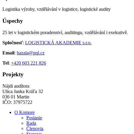
Logistika výroby, vzdělávání v logistice, logistické audity
Úspechy
25 let v logistickém poradenství, auditingu, vzdělávání i exekutivě.
Spločnosť
:
LOGISTICKÁ AKADEMIE s.r.o.
Email
:
bazala@pql.cz
Tel
:
+420 603 221 826
Projekty
Nájdi audítora
Ulica Janka Kráľa 32
036 01 Martin
IČO: 37975722
O Komore
Poslanie
Rada
Členovia
Stanovy