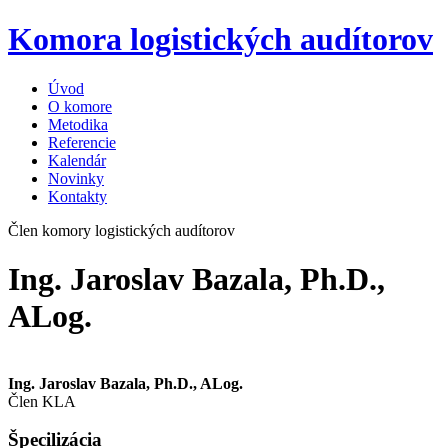
Komora logistických audítorov
Úvod
O komore
Metodika
Referencie
Kalendár
Novinky
Kontakty
Člen komory logistických audítorov
Ing. Jaroslav Bazala, Ph.D.,
ALog.
Ing. Jaroslav Bazala, Ph.D., ALog.
Člen KLA
Špecilizácia