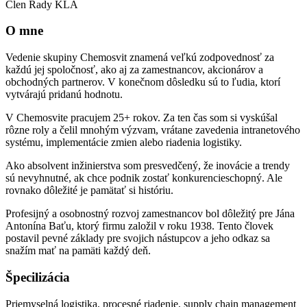
Člen Rady KLA
O mne
Vedenie skupiny Chemosvit znamená veľkú zodpovednosť za
každú jej spoločnosť, ako aj za zamestnancov, akcionárov a
obchodných partnerov. V konečnom dôsledku sú to ľudia, ktorí
vytvárajú pridanú hodnotu.
V Chemosvite pracujem 25+ rokov. Za ten čas som si vyskúšal
rôzne roly a čelil mnohým výzvam, vrátane zavedenia intranetového
systému, implementácie zmien alebo riadenia logistiky.
Ako absolvent inžinierstva som presvedčený, že inovácie a trendy
sú nevyhnutné, ak chce podnik zostať konkurencieschopný. Ale
rovnako dôležité je pamätať si históriu.
Profesijný a osobnostný rozvoj zamestnancov bol dôležitý pre Jána
Antonína Baťu, ktorý firmu založil v roku 1938. Tento človek
postavil pevné základy pre svojich nástupcov a jeho odkaz sa
snažím mať na pamäti každý deň.
Špecilizácia
Priemyselná logistika, procesné riadenie, supply chain management