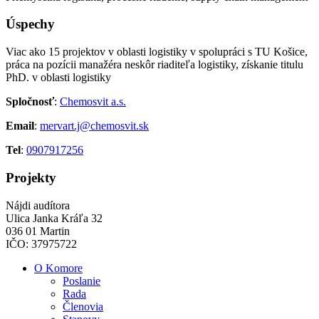
Úspechy
Viac ako 15 projektov v oblasti logistiky v spolupráci s TU Košice,
práca na pozícii manažéra neskôr riaditeľa logistiky, získanie titulu
PhD. v oblasti logistiky
Spločnosť
:
Chemosvit a.s.
Email
:
mervart.j@chemosvit.sk
Tel
:
0907917256
Projekty
Nájdi audítora
Ulica Janka Kráľa 32
036 01 Martin
IČO: 37975722
O Komore
Poslanie
Rada
Členovia