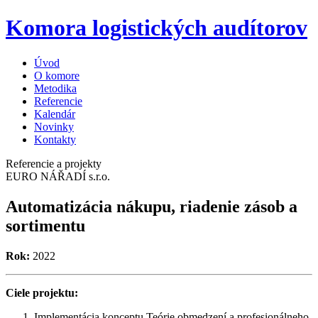
Komora logistických audítorov
Úvod
O komore
Metodika
Referencie
Kalendár
Novinky
Kontakty
Referencie a projekty
EURO NÁŘADÍ s.r.o.
Automatizácia nákupu, riadenie zásob a
sortimentu
Rok:
2022
Ciele projektu:
Implementácia konceptu Teórie obmedzení a profesionálneho