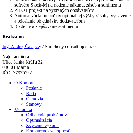
softvéru Stock-M na riadenie nákupu, zásob a sortimentu
PILOT projekt na vybraných dodávateľov
Automatizácia prepočtov optimálnej výšky zásoby, vystavenie
a odoslanie objednávky dodávateľom
Riadenie a zlepšovanie sortimentu
Realizátor:
Ing. Andrej Čatajský
/
Simplicity consulting s. r. o.
Nájdi audítora
Ulica Janka Kráľa 32
036 01 Martin
IČO: 37975722
O Komore
Poslanie
Rada
Členovia
Stanovy
Metodika
Odhalenie problémov
Optimalizácia
Zvýšenie výkonu
Konkurencieschopnosť